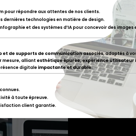
m pour répondre aux attentes de nos clients.
s dernières technologies en matière de design.
d’infographie et des systèmes d’IA pour concevoir des images e
eb et de supports de communication associés
, adaptés à vo
r mesure, alliant
esthétique épurée
,
expérience utilisateur 
présence digitale
impactante et durable
.
econnues.
ivité à toute épreuve.
isfaction client garantie.