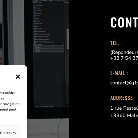
CONT
TÉL. :
(Répondeur
+33 7 54 3
E-MAIL :
contact@g1
les cookies
ADDRESSE :
ces
de navigation
1 rue Paste
tement peut
19360 Male
éférences