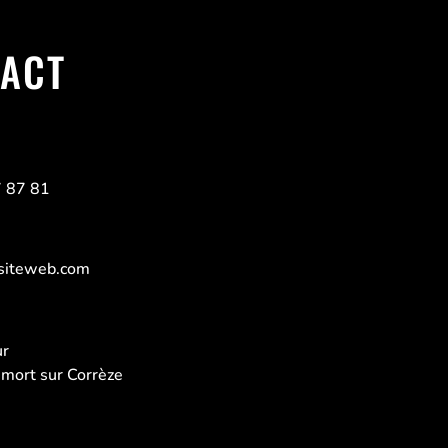
ACT
)
7 87 81
siteweb.com
ur
mort sur Corrèze